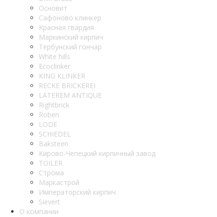
Основит
Сафоново клинкер
Красная гвардия
Маркинский кирпич
Тербунский гончар
White hills
Ecoclinker
KING KLINKER
RECKE BRICKEREI
LATEREM ANTIQUE
Rightbrick
Roben
LODE
SCHIEDEL
Baksteen
Кирово-Чепецкий кирпичный завод
TOILER
Строма
Маркастрой
Императорский кирпич
Sievert
О компании