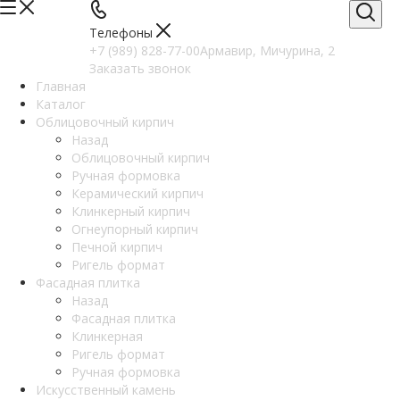
Телефоны
+7 (989) 828-77-00
Армавир, Мичурина, 2
Заказать звонок
Главная
Каталог
Облицовочный кирпич
Назад
Облицовочный кирпич
Ручная формовка
Керамический кирпич
Клинкерный кирпич
Огнеупорный кирпич
Печной кирпич
Ригель формат
Фасадная плитка
Назад
Фасадная плитка
Клинкерная
Ригель формат
Ручная формовка
Искусственный камень