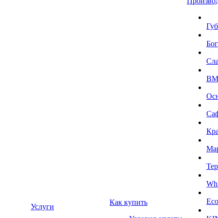
Произво
Губ
Бог
Сл
BMI
Ос
Са
Кра
Ма
Тер
Whi
Eco
Как купить
Услуги