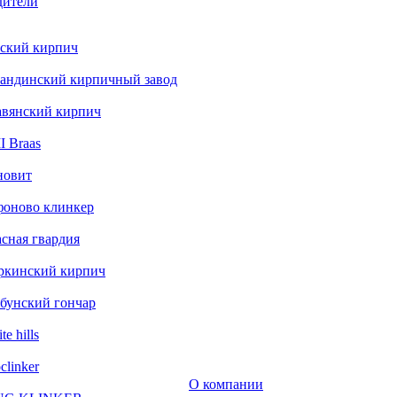
дители
ский кирпич
андинский кирпичный завод
авянский кирпич
 Braas
новит
фоново клинкер
сная гвардия
ркинский кирпич
бунский гончар
te hills
clinker
О компании