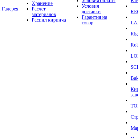
Условия оплаты
KI
Хранение
Условия
и
Галерея
Расчет
доставки
RE
материалов
Гарантия на
Распил кирпича
товар
LA
Rig
Ro
LO
SC
Bak
Ки
зав
TO
Ст
Ма