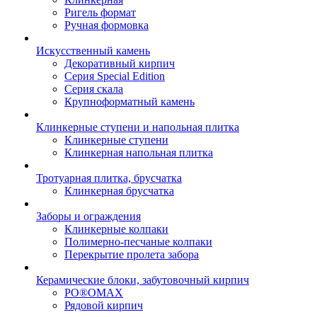
Ригель формат
Ручная формовка
Искусственный камень
Декоративный кирпич
Серия Special Edition
Серия скала
Крупноформатный камень
Клинкерные ступени и напольная плитка
Клинкерные ступени
Клинкерная напольная плитка
Тротуарная плитка, брусчатка
Клинкерная брусчатка
Заборы и ограждения
Клинкерные колпаки
Полимерно-песчаные колпаки
Перекрытие пролета забора
Керамические блоки, забутовочный кирпич
PO®OMAX
Рядовой кирпич