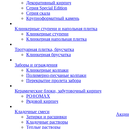
Декоративный кирпич
Серия Special Edition
Серия скала
Крупноформатный камень
Клинкерные ступени и напольная плитка
Клинкерные ступени
Клинкерная напольная плитка
Тротуарная плитка, брусчатка
Клинкерная брусчатка
Заборы и ограждения
Клинкерные колпаки
Полимерно-песчаные колпаки
Перекрытие пролета забора
Керамические блоки, забутовочный кирпич
PO®OMAX
Рядовой кирпич
Кладочные смеси
Акци
Затирки и расшивки
Кладочные растворы
Теплые растворы