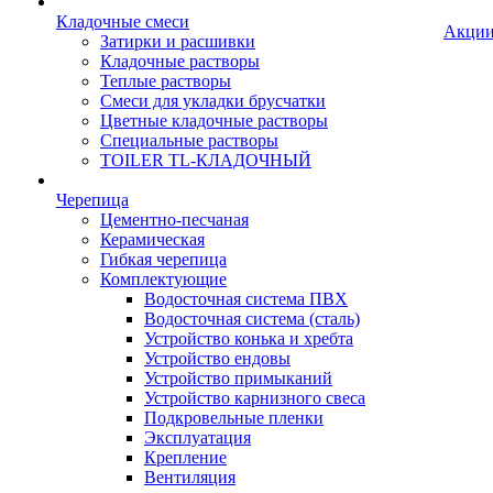
Кладочные смеси
Акци
Затирки и расшивки
Кладочные растворы
Теплые растворы
Смеси для укладки брусчатки
Цветные кладочные растворы
Специальные растворы
TOILER TL-КЛАДОЧНЫЙ
Черепица
Цементно-песчаная
Керамическая
Гибкая черепица
Комплектующие
Водосточная система ПВХ
Водосточная система (сталь)
Устройство конька и хребта
Устройство ендовы
Устройство примыканий
Устройство карнизного свеса
Подкровельные пленки
Эксплуатация
Крепление
Вентиляция