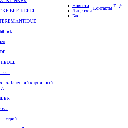
NG KLINKER
Новости
Ещё
Контакты
CKE BRICKEREI
Лицензии
Блог
TEREM ANTIQUE
htbrick
ben
DE
HIEDEL
steen
рово-Чепецкий кирпичный
од
ILER
рома
ркастрой