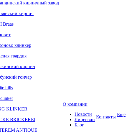
андинский кирпичный завод
авянский кирпич
 Braas
новит
фоново клинкер
сная гвардия
ркинский кирпич
бунский гончар
te hills
clinker
О компании
NG KLINKER
Новости
Ещё
Контакты
CKE BRICKEREI
Лицензии
Блог
TEREM ANTIQUE