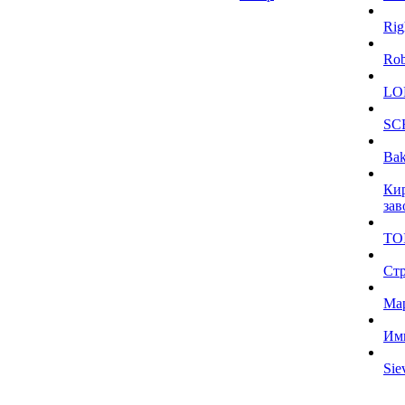
Rig
Ro
LO
SC
Bak
Ки
зав
TO
Ст
Ма
Им
Sie