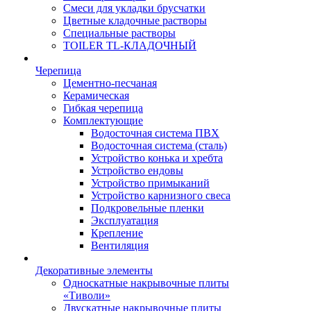
Смеси для укладки брусчатки
Цветные кладочные растворы
Специальные растворы
TOILER TL-КЛАДОЧНЫЙ
Черепица
Цементно-песчаная
Керамическая
Гибкая черепица
Комплектующие
Водосточная система ПВХ
Водосточная система (сталь)
Устройство конька и хребта
Устройство ендовы
Устройство примыканий
Устройство карнизного свеса
Подкровельные пленки
Эксплуатация
Крепление
Вентиляция
Декоративные элементы
Односкатные накрывочные плиты
«Тиволи»
Двускатные накрывочные плиты