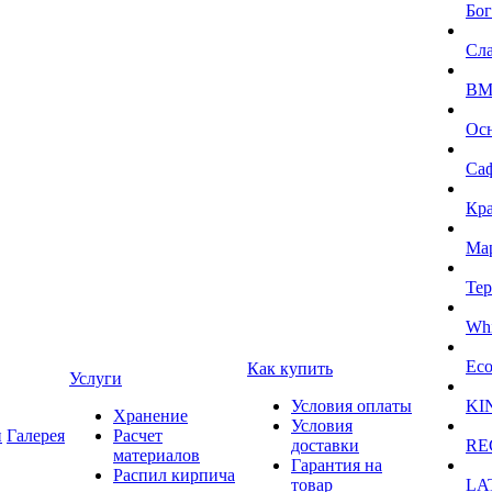
Бог
Сл
BMI
Ос
Са
Кра
Ма
Тер
Whi
Eco
Как купить
Услуги
Условия оплаты
KI
Хранение
Условия
и
Галерея
Расчет
доставки
RE
материалов
Гарантия на
Распил кирпича
товар
LA