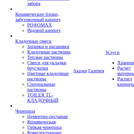
забора
Керамические блоки,
забутовочный кирпич
PO®OMAX
Рядовой кирпич
Кладочные смеси
Затирки и расшивки
Кладочные растворы
Услуги
Теплые растворы
Смеси для укладки
Хранен
брусчатки
Расчет
Акции
Галерея
Цветные кладочные
материа
растворы
Распил
Специальные
кирпич
растворы
TOILER TL-
КЛАДОЧНЫЙ
Черепица
Цементно-песчаная
Керамическая
Гибкая черепица
Комплектующие