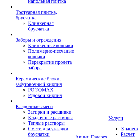
напольная плитка
Тротуарная плитка,
брусчатка
Клинкерная
брусчатка
Заборы и ограждения
Клинкерные колпаки
Полимерно-песчаные
колпаки
Перекрытие пролета
забора
Керамические блоки,
забутовочный кирпич
PO®OMAX
Рядовой кирпич
Кладочные смеси
Затирки и расшивки
Кладочные растворы
Услуги
Теплые растворы
Смеси для укладки
Хранен
брусчатки
Расчет
Акции
Галерея