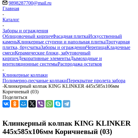
9898287700@mail.ru
Главная
-
Каталог
-
Заборы и ограждения
Облицовочный кирпич
Фасадная плитка
Искусственный
камень
Клинкерные ступени и напольная плитка
Тротуарная
плитка, брусчатка
Заборы и ограждения
Черепица
Кладочные
смеси
Керамические блоки, забутовочный
кирпич
Декоративные элементы
Дымоходные и
вентиляционные системы
Распродажа остатков
-
Клинкерные колпаки
Полимерно-песчаные колпаки
Перекрытие пролета забора
-
Клинкерный колпак KING KLINKER 445x585x106мм
Коричневый (03)
Поделиться
Клинкерный колпак KING KLINKER
445x585x106мм Коричневый (03)