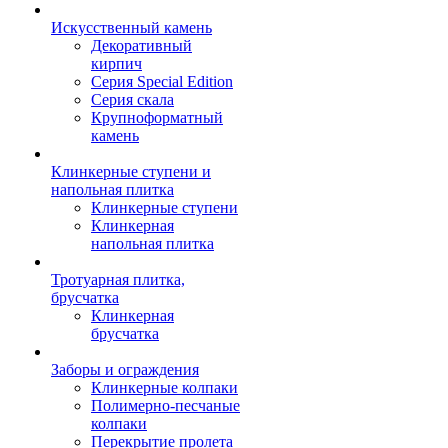
Искусственный камень
Декоративный
кирпич
Серия Special Edition
Серия скала
Крупноформатный
камень
Клинкерные ступени и
напольная плитка
Клинкерные ступени
Клинкерная
напольная плитка
Тротуарная плитка,
брусчатка
Клинкерная
брусчатка
Заборы и ограждения
Клинкерные колпаки
Полимерно-песчаные
колпаки
Перекрытие пролета