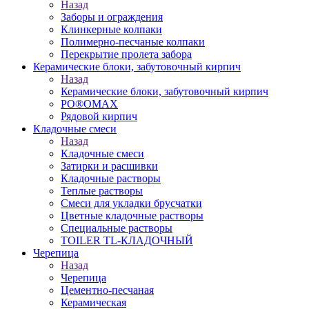
Назад
Заборы и ограждения
Клинкерные колпаки
Полимерно-песчаные колпаки
Перекрытие пролета забора
Керамические блоки, забутовочный кирпич
Назад
Керамические блоки, забутовочный кирпич
PO®OMAX
Рядовой кирпич
Кладочные смеси
Назад
Кладочные смеси
Затирки и расшивки
Кладочные растворы
Теплые растворы
Смеси для укладки брусчатки
Цветные кладочные растворы
Специальные растворы
TOILER TL-КЛАДОЧНЫЙ
Черепица
Назад
Черепица
Цементно-песчаная
Керамическая