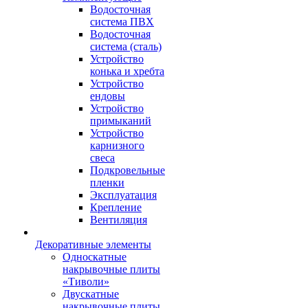
Водосточная
система ПВХ
Водосточная
система (сталь)
Устройство
конька и хребта
Устройство
ендовы
Устройство
примыканий
Устройство
карнизного
свеса
Подкровельные
пленки
Эксплуатация
Крепление
Вентиляция
Декоративные элементы
Односкатные
накрывочные плиты
«Тиволи»
Двускатные
накрывочные плиты