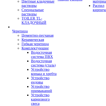
Цветные кладочные
материа
растворы
Распил
Специальные
кирпич
растворы
TOILER TL-
КЛАДОЧНЫЙ
Черепица
Цементно-песчаная
Керамическая
Гибкая черепица
Комплектующие
Водосточная
система ПВХ
Водосточная
система (сталь)
Устройство
конька и хребта
Устройство
ендовы
Устройство
примыканий
Устройство
карнизного
свеса