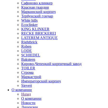
Сафоново клинкер
Красная гвардия
Маркинский кирпич
Тербунский гончар
White hills
Ecoclinker
KING KLINKER
RECKE BRICKEREI
LATEREM ANTIQUE
Rightbrick
Roben
LODE
SCHIEDEL
Baksteen
Кирово-Чепецкий кирпичный завод
TOILER
Строма
Маркастрой
Императорский кирпич
Sievert
О компании
Назад
О компании
Новости
Лицензии