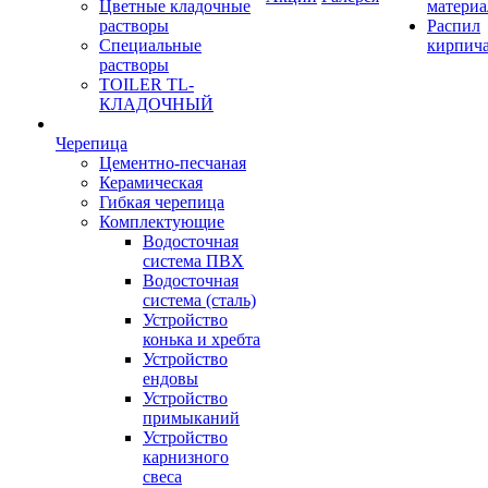
Цветные кладочные
материа
растворы
Распил
Специальные
кирпич
растворы
TOILER TL-
КЛАДОЧНЫЙ
Черепица
Цементно-песчаная
Керамическая
Гибкая черепица
Комплектующие
Водосточная
система ПВХ
Водосточная
система (сталь)
Устройство
конька и хребта
Устройство
ендовы
Устройство
примыканий
Устройство
карнизного
свеса