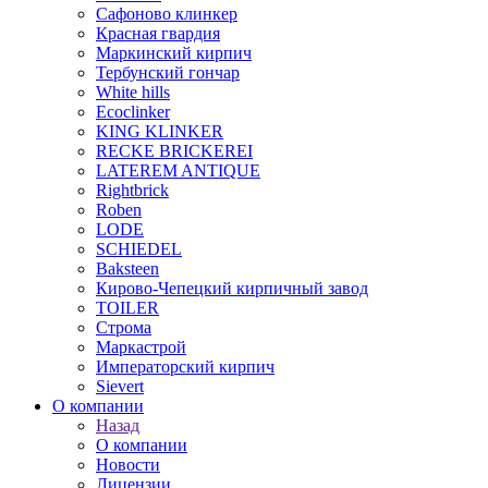
Сафоново клинкер
Красная гвардия
Маркинский кирпич
Тербунский гончар
White hills
Ecoclinker
KING KLINKER
RECKE BRICKEREI
LATEREM ANTIQUE
Rightbrick
Roben
LODE
SCHIEDEL
Baksteen
Кирово-Чепецкий кирпичный завод
TOILER
Строма
Маркастрой
Императорский кирпич
Sievert
О компании
Назад
О компании
Новости
Лицензии