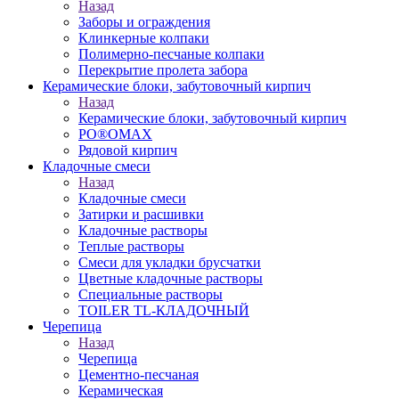
Назад
Заборы и ограждения
Клинкерные колпаки
Полимерно-песчаные колпаки
Перекрытие пролета забора
Керамические блоки, забутовочный кирпич
Назад
Керамические блоки, забутовочный кирпич
PO®OMAX
Рядовой кирпич
Кладочные смеси
Назад
Кладочные смеси
Затирки и расшивки
Кладочные растворы
Теплые растворы
Смеси для укладки брусчатки
Цветные кладочные растворы
Специальные растворы
TOILER TL-КЛАДОЧНЫЙ
Черепица
Назад
Черепица
Цементно-песчаная
Керамическая