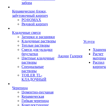
забора
Керамические блоки,
забутовочный кирпич
PO®OMAX
Рядовой кирпич
Кладочные смеси
Затирки и расшивки
Кладочные растворы
Услуги
Теплые растворы
Смеси для укладки
Хранен
брусчатки
Расчет
Акции
Галерея
Цветные кладочные
материа
растворы
Распил
Специальные
кирпич
растворы
TOILER TL-
КЛАДОЧНЫЙ
Черепица
Цементно-песчаная
Керамическая
Гибкая черепица
Комплектующие