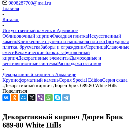
9898287700@mail.ru
Главная
-
Каталог
-
Искусственный камень в Армавире
Облицовочный кирпич
Фасадная плитка
Искусственный
камень
Клинкерные ступени и напольная плитка
Тротуарная
плитка, брусчатка
Заборы и ограждения
Черепица
Кладочные
смеси
Керамические блоки, забутовочный
кирпич
Декоративные элементы
Дымоходные и
вентиляционные системы
Распродажа остатков
-
Декоративный кирпич в Армавире
Крупноформатный камень
Серия Special Edition
Серия скала
-
Декоративный кирпич Дюрен Брик 689-80 White Hills
Поделиться
Декоративный кирпич Дюрен Брик
689-80 White Hills