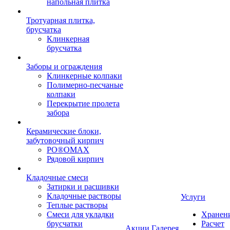
напольная плитка
Тротуарная плитка,
брусчатка
Клинкерная
брусчатка
Заборы и ограждения
Клинкерные колпаки
Полимерно-песчаные
колпаки
Перекрытие пролета
забора
Керамические блоки,
забутовочный кирпич
PO®OMAX
Рядовой кирпич
Кладочные смеси
Затирки и расшивки
Кладочные растворы
Услуги
Теплые растворы
Смеси для укладки
Хранен
брусчатки
Расчет
Акции
Галерея