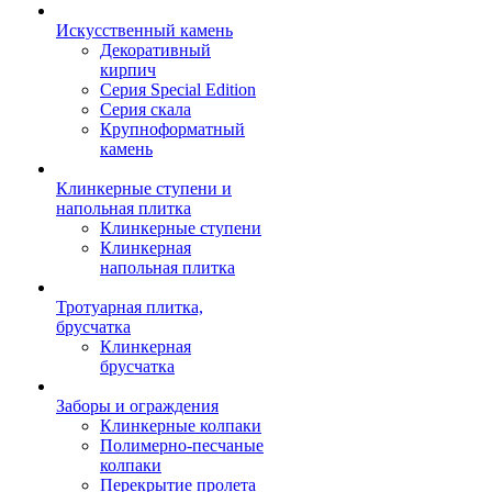
Искусственный камень
Декоративный
кирпич
Серия Special Edition
Серия скала
Крупноформатный
камень
Клинкерные ступени и
напольная плитка
Клинкерные ступени
Клинкерная
напольная плитка
Тротуарная плитка,
брусчатка
Клинкерная
брусчатка
Заборы и ограждения
Клинкерные колпаки
Полимерно-песчаные
колпаки
Перекрытие пролета