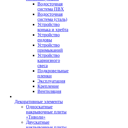
Водосточная
система ПВХ
Водосточная
система (сталь)
Устройство
конька и хребта
Устройство
ендовы
Устройство
примыканий
Устройство
карнизного
свеса
Подкровельные
пленки
Эксплуатация
Крепление
Вентиляция
Декоративные элементы
Односкатные
накрывочные плиты
«Тиволи»
Двускатные
накрывочные плиты